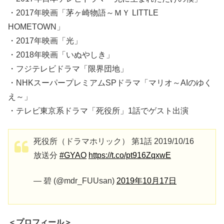
・2017年映画「茅ヶ崎物語～ＭＹ LITTLE
HOMETOWN」
・2017年映画「光」
・2018年映画「いぬやしき」
・フジテレビドラマ「限界団地」
・NHKスーパープレミアムSPドラマ「マリオ～AIのゆく
え～」
・テレビ東京系ドラマ「死役所」1話でゲスト出演
死役所（ドラマホリック） 第1話 2019/10/16
放送分
#GYAO
https://t.co/pt916ZqxwE
— 碧 (@mdr_FUUsan)
2019年10月17日
＜プロフィール＞