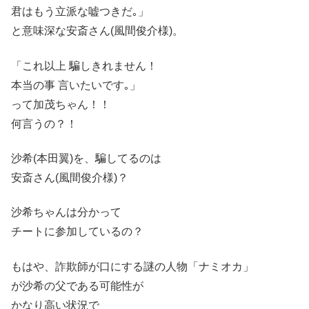
君はもう立派な嘘つきだ｡」
と意味深な安斎さん(風間俊介様)。
「これ以上 騙しきれません！
本当の事 言いたいです｡」
って加茂ちゃん！！
何言うの？！
沙希(本田翼)を、騙してるのは
安斎さん(風間俊介様)？
沙希ちゃんは分かって
チートに参加しているの？
もはや、詐欺師が口にする謎の人物「ナミオカ」
が沙希の父である可能性が
かなり高い状況で