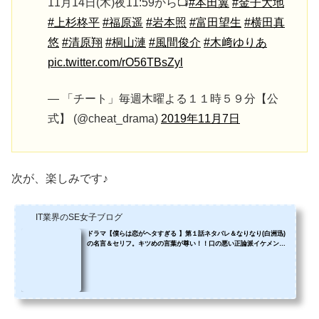
11月14日(木)夜11:59から📺
#本田翼
#金子大地
#上杉柊平
#福原遥
#岩本照
#富田望生
#横田真
悠
#清原翔
#桐山漣
#風間俊介
#木﨑ゆりあ
pic.twitter.com/rO56TBsZyl
— 「チート」毎週木曜よる１１時５９分【公
式】 (@cheat_drama)
2019年11月7日
次が、楽しみです♪
IT業界のSE女子ブログ
ドラマ【僕らは恋がヘタすぎる 】第１話ネタバレ＆なりなり(白洲迅)
の名言＆セリフ。キツめの言葉が尊い！！口の悪い正論派イケメンに
キュンキュン❤️