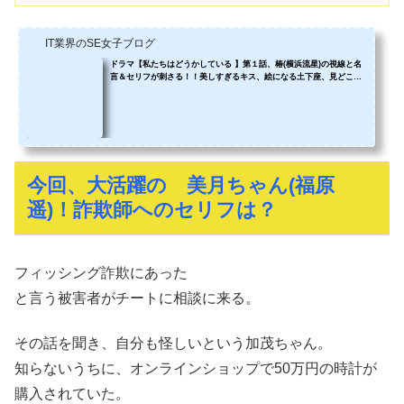
IT業界のSE女子ブログ
ドラマ【私たちはどうかしている 】第１話、椿(横浜流星)の視線と名
言＆セリフが刺さる！！美しすぎるキス、絵になる土下座、見どころ
だらけ❤️
今回、大活躍の 美月ちゃん(福原
遥)！詐欺師へのセリフは？
フィッシング詐欺にあった
と言う被害者がチートに相談に来る。
その話を聞き、自分も怪しいという加茂ちゃん。
知らないうちに、オンラインショップで50万円の時計が
購入されていた。