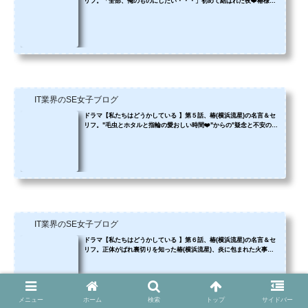
リフ。「全部、俺のものにしたい・・・」初めて結ばれた夜❤️椿様の
色気が苦しいっ！三角関係に復讐に破壊力が・・・
IT業界のSE女子ブログ
ドラマ【私たちはどうかしている 】第５話、椿(横浜流星)の名言＆セ
リフ。"毛虫とホタルと指輪の愛おしい時間❤️"からの"疑念と不安の切
ない想い❤️抱きしめて繋ぎ止め...
IT業界のSE女子ブログ
ドラマ【私たちはどうかしている 】第６話、椿(横浜流星)の名言＆セ
リフ。正体がばれ裏切りを知った椿(横浜流星)、炎に包まれた火事の
後、七桜(浜辺美波)の幸せを祈りは憎しみに・・・
メニュー
ホーム
検索
トップ
サイドバー