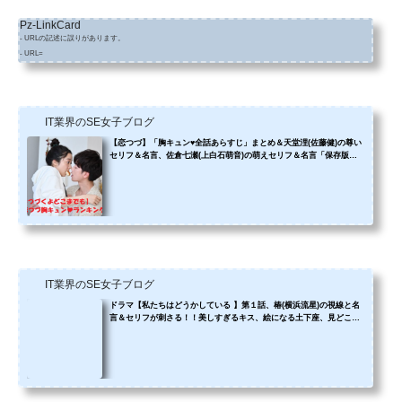
Pz-LinkCard
- URLの記述に誤りがあります。
- URL=
IT業界のSE女子ブログ
【恋つづ】「胸キュン♥全話あらすじ」まとめ＆天堂浬(佐藤健)の尊い
セリフ＆名言、佐倉七瀬(上白石萌音)の萌えセリフ＆名言「保存版７
選」恋つづロスを治療して・・・
IT業界のSE女子ブログ
ドラマ【私たちはどうかしている 】第１話、椿(横浜流星)の視線と名
言＆セリフが刺さる！！美しすぎるキス、絵になる土下座、見どころ
だらけ❤️