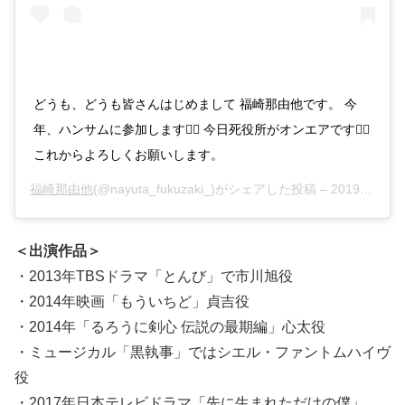
どうも、どうも皆さんはじめまして 福崎那由他です。 今
年、ハンサムに参加します💁‍♂️ 今日死役所がオンエアです🧟‍♂️
これからよろしくお願いします。
福崎那由他
(@nayuta_fukuzaki_)がシェアした投稿 –
2019年10月月16日午前5時06分PDT
＜出演作品＞
・2013年TBSドラマ「とんび」で市川旭役
・2014年映画「もういちど」貞吉役
・2014年「るろうに剣心 伝説の最期編」心太役
・ミュージカル「黒執事」ではシエル・ファントムハイヴ
役
・2017年日本テレビドラマ「先に生まれただけの僕」