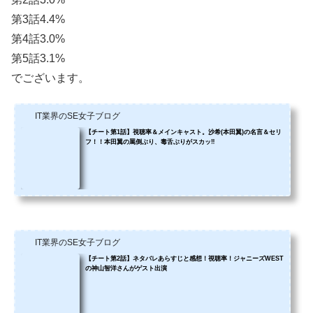
第3話4.4%
第4話3.0%
第5話3.1%
でございます。
IT業界のSE女子ブログ
【チート第1話】視聴率＆メインキャスト。沙希(本田翼)の名言＆セリ
フ！！本田翼の罵倒ぶり、毒舌ぶりがスカッ‼️
IT業界のSE女子ブログ
【チート第2話】ネタバレあらすじと感想！視聴率！ジャニーズWEST
の神山智洋さんがゲスト出演