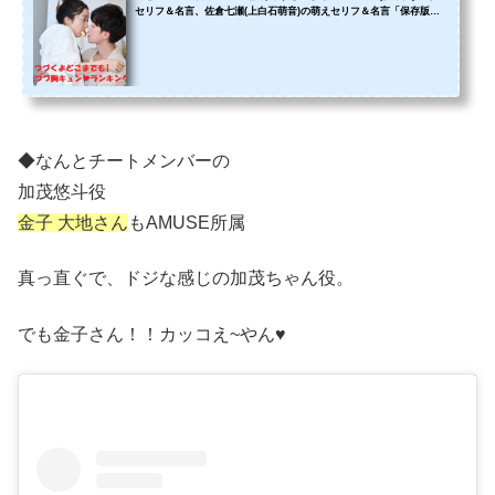
セリフ＆名言、佐倉七瀬(上白石萌音)の萌えセリフ＆名言「保存版７
選」恋つづロスを治療して・・・
◆なんとチートメンバーの
加茂悠斗役
金子 大地さん
もAMUSE所属
真っ直ぐで、ドジな感じの加茂ちゃん役。
でも金子さん！！カッコえ~やん♥