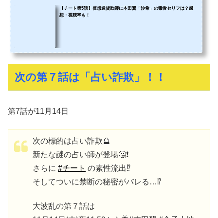
【チート第5話】仮想通貨欺師に本田翼「沙希」の毒舌セリフは？感
想・視聴率も！
次の第７話は「占い詐欺」！！
第7話が11月14日
次の標的は占い詐欺🔮
新たな謎の占い師が登場🤔❗️
さらに
#チート
の素性流出⁉️
そしてついに禁断の秘密がバレる…⁉️
大波乱の第７話は