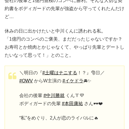
会社の後輩と1億円規模のコンペに勝利。そんな大切な契
約書をボディガードの先輩が強盗から守ってくれたんだけ
ど…
休みの日に出かけたいと中川くんに誘われる私。
「1億円のコンペのご褒美、まだだったじゃないですか？
お寿司とか焼肉とかじゃなくて、やっぱり先輩とデートし
たいなって思って！」とのこと。
＼明日の『
#土曜はナニする
！？』🎅🏻／
#OWV
からW主演の
#イケドラ
🚘✨
会社の後輩
#中川勝就
くん👔💜
ボディガードの先輩
#本田康祐
さん🕶️❤️
“私”をめぐり、2人が恋のライバルに🔥