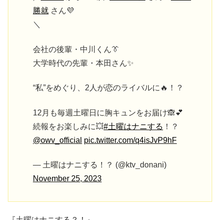
勝就
さん💜
＼
会社の後輩・中川くん👔
大学時代の先輩・本田さん✨
“私”をめぐり、2人が恋のライバルに🔥！？
12月も毎週土曜日に胸キュンをお届け🙈💕
続報をお楽しみに💥
#土曜はナニする
！？
@owv_official
pic.twitter.com/q4isJvP9hF
— 土曜はナニする！？ (@ktv_donani)
November 25, 2023
『土曜はナニする？！』