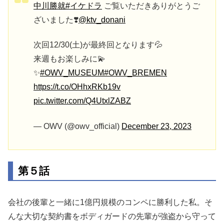
中川勝就
#イケドラ
ご覧いただきありがとうご
ざいました❣️
@ktv_donani
次回12/30(土)が最終回となります💦
来週もお楽しみに💫
✨
#OWV_MUSEUM
#OWV_BREMEN
https://t.co/OHhxRKb19v
pic.twitter.com/Q4UtxlZABZ
— OWV (@owv_official)
December 23, 2023
第５話
会社の後輩と一緒に1億円規模のコンペに勝利した私。そ
んな大切な契約書をボディガードの先輩が強盗から守って