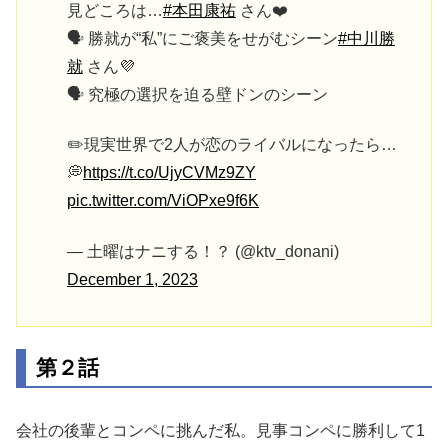
見どころは…
#本田康祐
さん❤️
🗣️ 勝就が“私”にご褒美をせがむシーン
#中川勝
就
さん💜
🗣️ 究極の選択を迫る壁ドンのシーン
✏️現実世界で2人が恋のライバルになったら…
💭
https://t.co/UjyCVMz9ZY
pic.twitter.com/ViOPxe9f6K
— 土曜はナニする！？ (@ktv_donani)
December 1, 2023
第２話
会社の後輩とコンペに挑んだ私。見事コンペに勝利して1