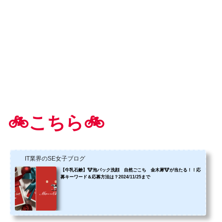
🚲こちら🚲
IT業界のSE女子ブログ
【牛乳石鹸】🐮泡パック洗顔 自然ごこち 金木犀🐮が当たる！！応
募キーワード＆応募方法は？2024/11/25まで