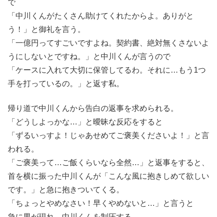
で
「中川くんがたくさん助けてくれたからよ。ありがと
う！」と御礼を言う。
「一億円ってすごいですよね。契約書、絶対無くさないよ
うにしないとですね。」と中川くんが言うので
「ケースに入れて大切に保管してるわ。それに…もう1つ
手を打っているの。」と返す私。
帰り道で中川くんから告白の返事を求められる。
「どうしよっかな…」と曖昧な反応をすると
「ずるいっすよ！じゃあせめてご褒美くださいよ！」と言
われる。
「ご褒美って…ご飯くらいなら全然…」と返事をすると、
首を横に振った中川くんが「こんな風に抱きしめて欲しい
です。」と急に抱きついてくる。
「ちょっとやめなさい！早くやめないと…」と言うと
急に男が現れ、中川くんを制圧する。