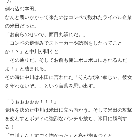
う。
倒れ込む本田。
なんと襲いかかって来たのはコンペで敗れたライバル企業
の米田だった。
「お前らのせいで、面目丸潰れだ。」
「コンペの逆恨みでストーカーや誘拐をしたってこと
か！？」と中川が聞くと
「その通りだ。そしてお前も俺にボコボコにされるんだ
よ！」と凄まれる。
その時に中川は本田に言われた「そんな弱い拳じゃ、彼女
を守れないぞ。」という言葉を思い出す。
「うぉぉぉぉぉ！！！」
覚悟を決めた中川は米田に立ち向かう。そして米田の攻撃
を交わすとボディに強烈なパンチを放ち、米田に勝利す
る！
「中川くん！すごく怖かった」と私が抱きつくと