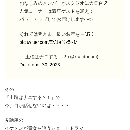
おなじみのメンバーがスタジオに大集合🎊
人気コーナーは豪華ゲストを迎えて
パワーアップしてお届けします🥳✨
それでは皆さま、良いお年を～👋🏻
pic.twitter.com/EV1afKz5KM
— 土曜はナニする！？ (@ktv_donani)
December 30, 2023
その
『土曜はナニする？！』で
今、目が話せないのは・・・・
今話題の
イケメンが貴⼥を誘うショートドラマ