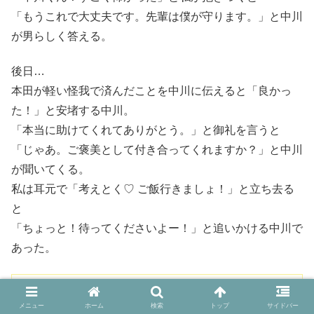
「もうこれで大丈夫です。先輩は僕が守ります。」と中川
が男らしく答える。
後日…
本田が軽い怪我で済んだことを中川に伝えると「良かっ
た！」と安堵する中川。
「本当に助けてくれてありがとう。」と御礼を言うと
「じゃあ。ご褒美として付き合ってくれますか？」と中川
が聞いてくる。
私は耳元で「考えとく♡ ご飯行きましょ！」と立ち去る
と
「ちょっと！待ってくださいよー！」と追いかける中川で
あった。
／
#OWV
#本田康祐
❤️
#中川勝就
💜
メニュー
ホーム
検索
トップ
サイドバー
明日イケドラ最終回😭