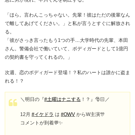
「ほら。言わんこっちゃない。先輩！彼はただの後輩なん
で離してあげてください。」と私が言うとすぐに解放され
る。
「彼がさっき言ったもう1つの手…大学時代の先輩、本田
さん。警備会社で働いていて、ボディガードとして1億円
の契約書を守ってくれるの。」
次週、恋のボディガード登場！？私のハートは誰かに盗ま
れる！？
＼明日の『
#土曜はナニする
！？』🎅🏻／
12月
#イケドラ
は
#OWV
からW主演🎊
コメントが到着💬✨