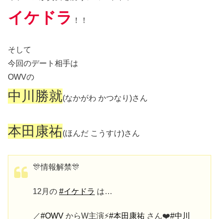
イケドラ
！！
そして
今回のデート相手は
OWVの
中川勝就
(なかがわ かつなり)さん
本田康祐
(ほんだ こうすけ)さん
🎊情報解禁🎊
12月の
#イケドラ
は…
／
#OWV
からW主演⚡️
#本田康祐
さん❤️
#中川