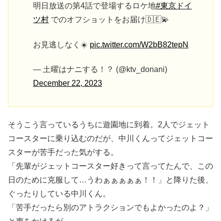
明日放送の第4話で登場するロケ地
#東京ドイ
ツ村
でのオフショットをお届け🇩🇪💫
お見逃しなく☀️
pic.twitter.com/W2bB82tepN
— 土曜はナニする！？ (@ktv_donani)
December 22, 2023
そうこう言っているうちに遊園地に到着。2人でジェット
コースターに乗り込むのだが、中川くんってジェットコー
スターが苦手だった気がする。
「先輩がジェットコースター好きって言ってたんで、この
日のために克服して…うわぁぁぁぁぁ！！」と降りた後、
ぐったりしている中川くん。
「苦手だったら別のアトラクションでもよかったのよ？」