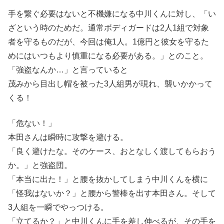
手を繋ぐ必要はないと不機嫌になる中川くんに対し、「い
ざという時のためだ。通常ボディガードは2人1組で対象
者を守るものだが、今回は俺1人。1億円と彼女を守るた
めにはいつもより慎重になる必要がある。」とのこと。
「強盗なんか…」と言っていると
茂みから目出し帽を被った3人組男が現れ、襲いかかって
くる！
「危ない！」
本田さんは瞬時に攻撃を避ける。
「良く避けたな。そのケース、おとなしく渡してもらおう
か。」と強盗団。
「本当に出た！」と腰を抜かしてしまう中川くんを横に
「怪我はないか？」と腰から警棒を出す本田さん。そして
3人組を一瞬でやっつける。
「立てるか？」と中川くんに手を差し伸べるが、その手を